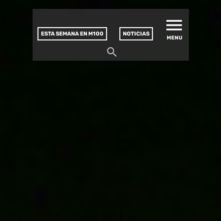
MATUCANA 100 – CENTRO
Saltar
CULTURAL
este
contenido
ESTA SEMANA EN M100
NOTICIAS
MENU