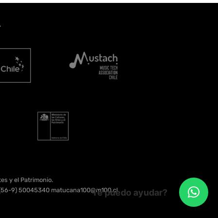
A
es y el Patrimonio.
e. (56-9) 50045340 matucana100@m100.cl
Te puedo ayudar?