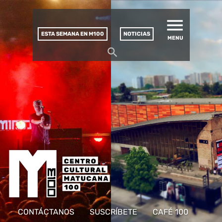
MATUCANA 100 – CENTRO
Saltar
CULTURAL
este
contenido
ESTA SEMANA EN M100
NOTICIAS
MENU
CONTÁCTANOS
SUSCRÍBETE
CAFÉ 100