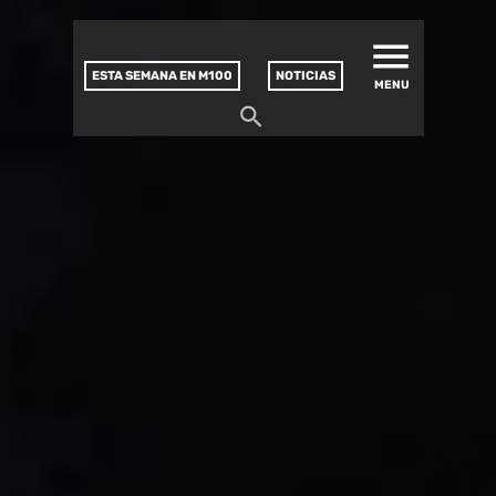
MATUCANA 100 – CENTRO
Saltar
CULTURAL
este
contenido
ESTA SEMANA EN M100
NOTICIAS
MENU