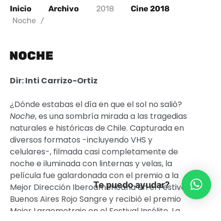
Inicio
Archivo
2018
Cine 2018
Noche
/
NOCHE
Dir:
Inti Carrizo-Ortiz
¿Dónde estabas el día en que el sol no salió?
Noche
, es una sombría mirada a las tragedias
naturales e históricas de Chile. Capturada en
diversos formatos -incluyendo VHS y
celulares-, filmada casi completamente de
noche e iluminada con linternas y velas, la
película fue galardonada con el premio a la
Te puedo ayudar?
Mejor Dirección Iberoamericana en el Festival
Buenos Aires Rojo Sangre y recibió el premio
Mejor Largometraje en el Festival Insólito. La