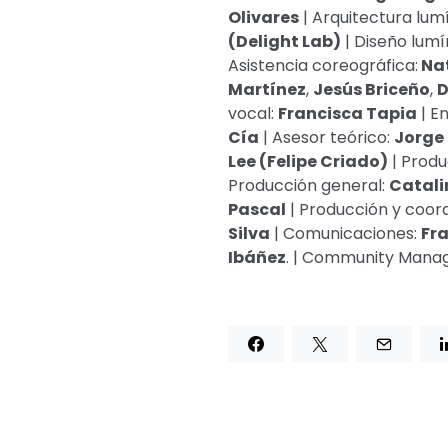
Olivares
| Arquitectura lum
(
Delight Lab
)
|
Diseño lumí
Asistencia coreográfica:
Nat
Martínez
,
Jesús Briceño
,
D
vocal:
Francisca Tapia
|
E
Cía
|
Asesor teórico:
Jorge
Lee (Felipe Criado)
|
Produ
Producción general:
Catali
Pascal
|
P
roducción
y coord
Silva
|
Comunicaciones:
Fra
Ibáñez
.
| Community Manag