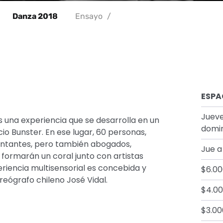
Danza 2018
Ensayo
/
ESPA
Jueve
 una experiencia que se desarrolla en un
domin
ricio Bunster. En ese lugar, 60 personas,
cantantes, pero también abogados,
Jue a
. formarán un coral junto con artistas
eriencia multisensorial es concebida y
$6.00
reógrafo chileno José Vidal.
$4.00
$3.00