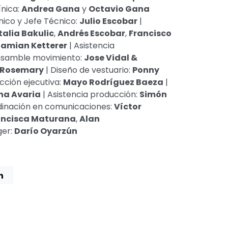
ínica:
Andrea Gana
y
Octavio Gana
nico y Jefe Técnico:
Julio Escobar
|
alia Bakulic
,
Andrés Escobar
,
Francisco
amian Ketterer
|
Asistencia
nsamble movimiento:
Jose Vidal &
 Rosemary
|
Diseño de vestuario:
Ponny
cción ejecutiva:
Mayo Rodríguez Baeza
|
na Avaria
| Asistencia producción:
Sim
ó
n
inación en comunicaciones:
Víctor
nci
sca Maturana
,
Alan
er:
Darío Oyarzún