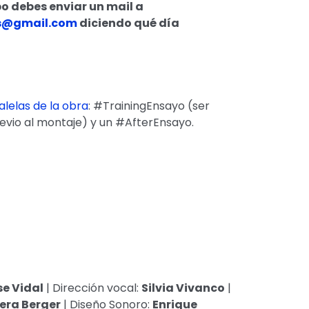
po debes enviar un mail a
s@gmail.
com
diciendo qué día
alelas de la obra
: #TrainingEnsayo (ser
evio al montaje) y un #AfterEnsayo.
se Vidal
| Dirección vocal:
Silvia Vivanco
|
era Berger
| Diseño Sonoro:
Enrique