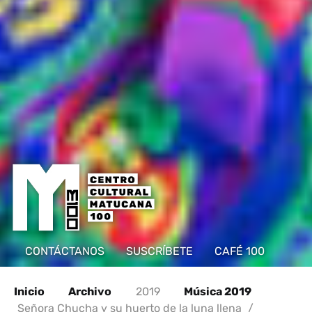
CONTÁCTANOS
SUSCRÍBETE
CAFÉ 100
Inicio
Archivo
2019
Música 2019
Señora Chucha y su huerto de la luna llena
/