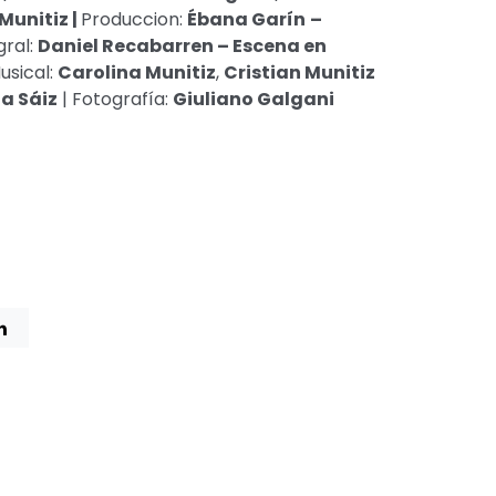
Munitiz |
Produccion:
Ébana Garín
–
gral:
Daniel Recabarren – Escena en
usical:
Carolina Munitiz
,
Cristian Munitiz
a Sáiz
| Fotografía:
Giuliano Galgani