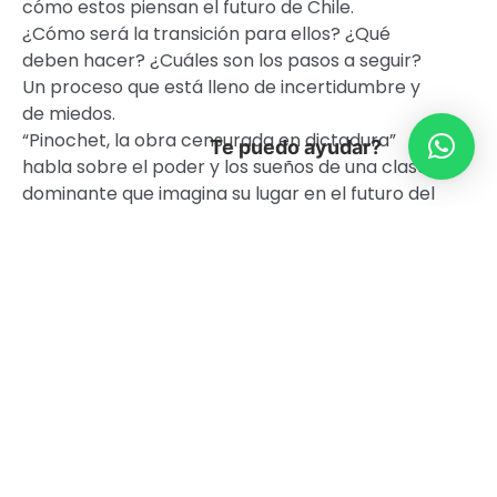
cómo estos piensan el futuro de Chile.
¿Cómo será la transición para ellos? ¿Qué
deben hacer? ¿Cuáles son los pasos a seguir?
Un proceso que está lleno de incertidumbre y
de miedos.
“Pinochet, la obra censurada en dictadura”
Te puedo ayudar?
habla sobre el poder y los sueños de una clase
dominante que imagina su lugar en el futuro del
país mientras observa cómo el modelo de
hace 30 años atrás va fracasando.
Con un ritmo vertiginoso y un lenguaje
provocador, la compañía Teatro Perro Muerto
realiza una versión completamente propia de
la obra preguntándose por la historia, la
política, el teatro y especialmente el poder.
Cómo éste se constituye, se traspasa y se
perpetúa en nuestra sociedad.
Programa “Paga lo que puedas”