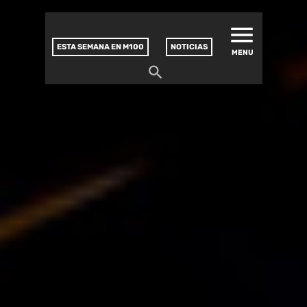
MATUCANA 100 – CENTRO
Saltar
CULTURAL
este
contenido
ESTA SEMANA EN M100
NOTICIAS
MENU