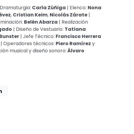
 Dramaturgia:
Carla Zúñiga
| Elenco:
Nona
évez
,
Cristian Keim
,
Nicolás Zárate
|
uminación:
Belén Abarza
| Realización
gado
| Diseño de Vestuario:
Tatiana
Bunster
| Jefe Técnico:
Francisco Herrera
| Operadores técnicos:
Piero Ramírez
y
ión musical y diseño sonoro:
Álvaro