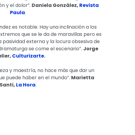
n y el dolor”.
Daniela González,
Revista
Paula
.
ndez es notable. Hay una inclinación a los
extremos que se le da de maravillas pero es
a pasividad externa y la locura obsesiva de
y dramaturga se come el escenario”.
Jorge
elier,
Culturizarte
.
eza y maestría, no hace más que dar un
 que puede haber en el mundo”.
Marietta
Santi,
La Hora
.