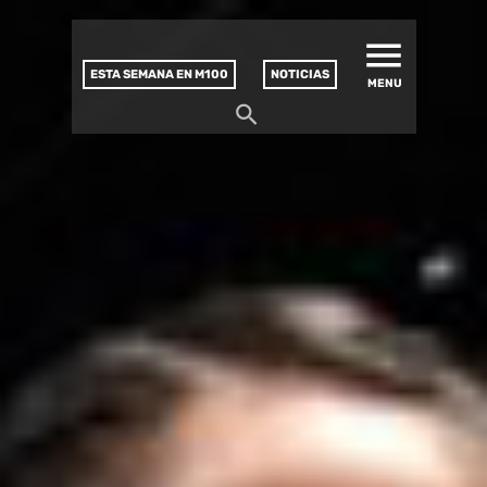
MATUCANA 100 – CENTRO
Saltar
CULTURAL
este
contenido
ESTA SEMANA EN M100
NOTICIAS
MENU