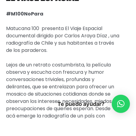
#M100NoPara
Matucana 100 presenta El Viaje Espacial
documental dirigido por Carlos Araya Díaz , una
radiografía de Chile y sus habitantes a través
de los paraderos.
Lejos de un retrato costumbrista, la película
observa y escucha con frescura y humor
conversaciones triviales, profundas y
delirantes, que se entrelazan para ofrecer un
mosaico de situaciones cotidianas donde se
observan los intereses, necesidades, miedos y
Te puedo ayudar?
preocupaciones de quienes esperan. Desde
acá emerge la radiografía de un país con
realidades muy diversas y lleno de conflictos
sociales por resolver.