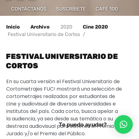
CONTÁCTANOS
SUSCRÍBETE
CAFÉ 100
Inicio
Archivo
2020
Cine 2020
Festival Universitario de Cortos
/
FESTIVAL UNIVERSITARIO DE
CORTOS
En su cuarta versión el Festival Universitario de
Cortometrajes FUC! mostrará una selección de
cortometrajes realizados por estudiantes de
cine y audiovisual de diversas universidades e
institutos del país. Cada corto, busca apelar a
la audiencia, ya sea desde sus temática o su
Te puedo ayudar?
destreza audiovisual para obtener el Premio del
Jurado y/o el Premio del Público.