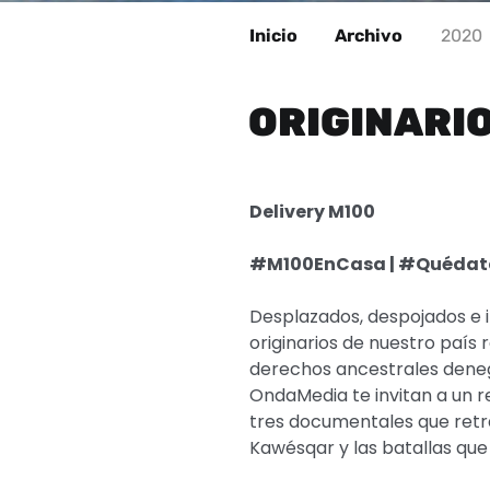
Inicio
Archivo
2020
ORIGINARI
Delivery M100
#M100EnCasa | #Quéda
Desplazados, despojados e inv
originarios de nuestro país
derechos ancestrales dene
OndaMedia te invitan a un re
tres documentales que retr
Kawésqar y las batallas que