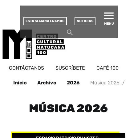
MATUCANA 100 – CENTRO
Saltar
CULTURAL
este
contenido
ESTA SEMANA EN M100
NOTICIAS
MENU
CONTÁCTANOS
SUSCRÍBETE
CAFÉ 100
Inicio
Archivo
2026
Música 2026
/
MÚSICA 2026