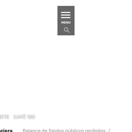
MATUCANA 100 – CENTRO
MENU
BETE
CAFÉ 100
nciera
Balance de fondos públicos recibidos
/