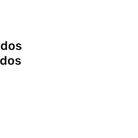
ndos
idos