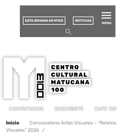
MATUCANA 100 – CENTRO
Saltar
CULTURAL
este
contenido
ESTA SEMANA EN M100
NOTICIAS
MENU
CONTÁCTANOS
SUSCRÍBETE
CAFÉ 100
Inicio
Convocatoria Artes Visuales – “Relatos
Visuales” 2026
/