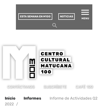
MATUCANA 100 – CENTRO
Saltar
CULTURAL
este
contenido
ESTA SEMANA EN M100
NOTICIAS
MENU
CONTÁCTANOS
SUSCRÍBETE
CAFÉ 100
Inicio
Informes
Informe de Actividades Q2
2022
/