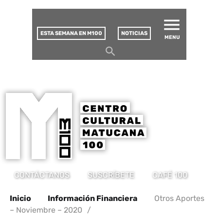
MATUCANA 100 – CENTRO
Saltar
CULTURAL
este
contenido
ESTA SEMANA EN M100
NOTICIAS
MENU
CONTÁCTANOS
SUSCRÍBETE
CAFÉ 100
Inicio
Información Financiera
Otros Aportes
– Noviembre – 2020
/