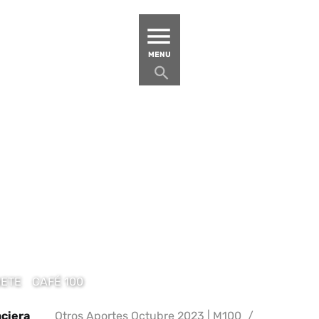
MATUCANA 100 – CENTRO
MENU
BETE
CAFÉ 100
nciera
Otros Aportes Octubre 2023 | M100
/