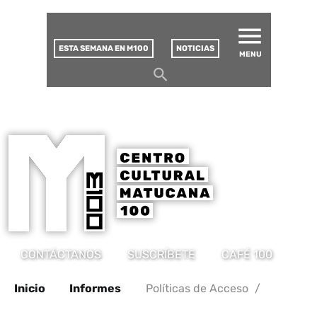
MATUCANA 100 – CENTRO
Saltar
CULTURAL
este
contenido
ESTA SEMANA EN M100
NOTICIAS
MENU
CONTÁCTANOS
SUSCRÍBETE
CAFÉ 100
Inicio
Informes
Políticas de Acceso
/