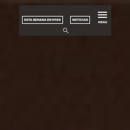
MATUCANA 100 – CENTRO
Saltar
CULTURAL
este
contenido
ESTA SEMANA EN M100
NOTICIAS
MENU