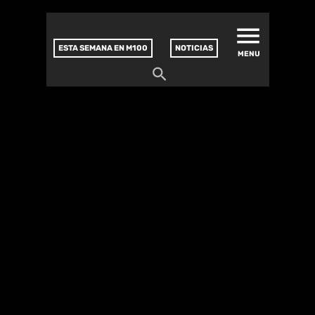
MATUCANA 100 – CENTRO
Saltar
CULTURAL
este
contenido
ESTA SEMANA EN M100
NOTICIAS
MENU