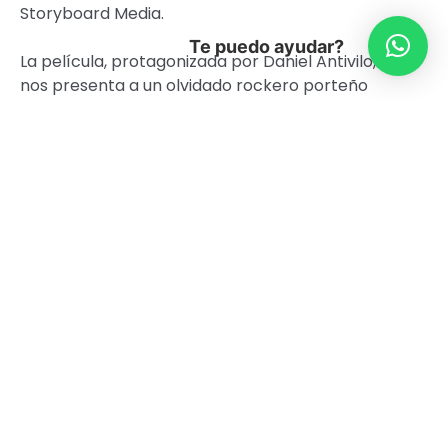
Storyboard Media.
Te puedo ayudar?
La película, protagonizada por Daniel Antivilo,
nos presenta a un olvidado rockero porteño
que, tras verse en apuros económicos y ser
declararlo muerto en un diario local; decide
reclamarle a su rival los derechos del hit que le
robó. Una historia que viaja entre recuerdos,
amenazas y secretos revelados.
Tras los créditos, el artista encargado de
musicalizar la cinta, Sebastián Orellana, subió al
escenario para interpretar algunas de las
canciones del largometraje como
Melancolía
y
Soy un volcán
. Tras esto, los
asistentes disfrutaron de un vino de honor que
cerró la noche en el Centro Cultural.
Los Años Salvajes
estará disponible en la