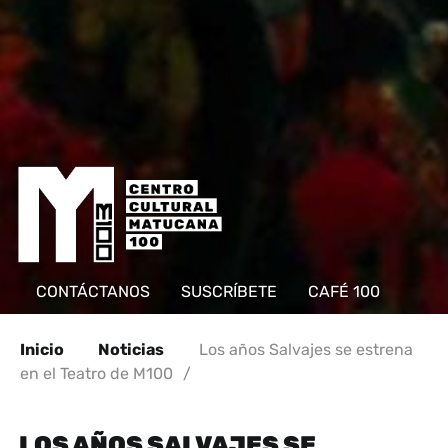
CONTÁCTANOS
SUSCRÍBETE
CAFÉ 100
Inicio
Noticias
Los años Salvajes se estrena
en el Teatro de M100
/
LOS AÑOS SALVAJES SE