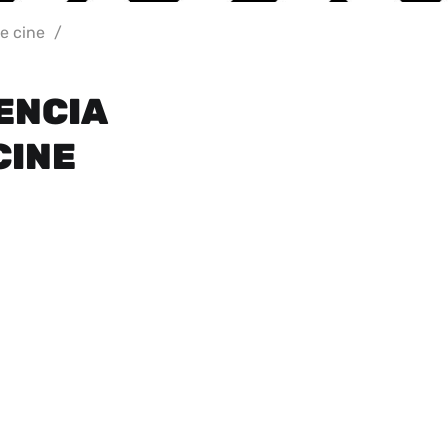
e cine
/
ENCIA
CINE