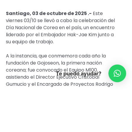
Santiago, 03 de octubre de 2025 .-
Este
viernes 03/10 se llevó a cabo la celebración del
Día Nacional de Corea en el país, un encuentro
liderado por el Embajador Hak-Jae Kim junto a
su equipo de trabajo.
A la instancia, que conmemora cada año la
fundación de Gojoseon, la primera nación
coreana; fue convocado el Equipo M100,
Te puedo ayudar?
asistiendo el Director Ejecutivo Cristóbal
Gumucio y el Encargado de Proyectos Rodrigo
Herbage, junto a la Coordinadora Proyectos
Internacionales y Cooperación del MINCAP
Clara Szwarc, el Director Ejecutivo del Museo
Interactivo Mirador (MIM) Enrique Rivera, entre
otras autoridades.