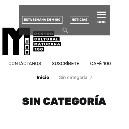
MATUCANA 100 – CENTRO
Saltar
CULTURAL
este
contenido
ESTA SEMANA EN M100
NOTICIAS
MENU
CONTÁCTANOS
SUSCRÍBETE
CAFÉ 100
Inicio
Sin categoría
/
SIN CATEGORÍA