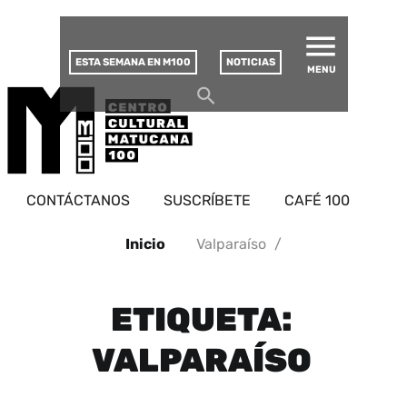
MATUCANA 100 – CENTRO
Saltar
CULTURAL
este
contenido
ESTA SEMANA EN M100
NOTICIAS
MENU
CONTÁCTANOS
SUSCRÍBETE
CAFÉ 100
Inicio
Valparaíso
/
ETIQUETA:
VALPARAÍSO