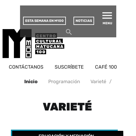
MATUCANA 100 – CENTRO
Saltar
CULTURAL
este
contenido
ESTA SEMANA EN M100
NOTICIAS
MENU
CONTÁCTANOS
SUSCRÍBETE
CAFÉ 100
Inicio
Programación
Varieté
/
VARIETÉ