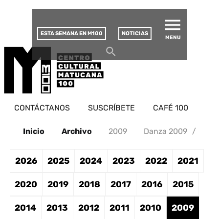
MATUCANA 100 – CENTRO
Saltar
CULTURAL
este
contenido
ESTA SEMANA EN M100
NOTICIAS
MENU
CONTÁCTANOS
SUSCRÍBETE
CAFÉ 100
Inicio
Archivo
2009
Danza 2009
/
2026
2025
2024
2023
2022
2021
2020
2019
2018
2017
2016
2015
2014
2013
2012
2011
2010
2009