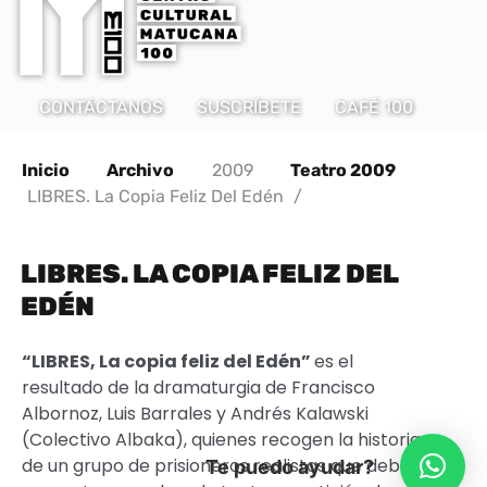
CONTÁCTANOS
SUSCRÍBETE
CAFÉ 100
Inicio
Archivo
2009
Teatro 2009
LIBRES. La Copia Feliz Del Edén
/
LIBRES. LA COPIA FELIZ DEL
EDÉN
“LIBRES, La copia feliz del Edén”
es el
resultado de la dramaturgia de Francisco
Albornoz, Luis Barrales y Andrés Kalawski
(Colectivo Albaka), quienes recogen la historia
de un grupo de prisioneros realistas que deben
Te puedo ayudar?