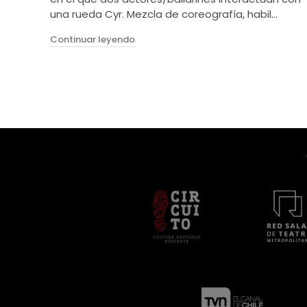
una rueda Cyr. Mezcla de coreografía, habil…
"Santa madera (Francia)"
Continuar leyendo