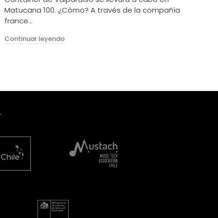
Matucana 100. ¿Cómo? A través de la compañía
france…
"¿Sabe el Mundo Que Me Habla?"
Continuar leyendo
A