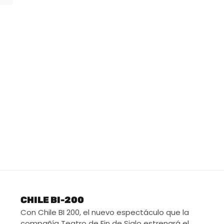
CHILE BI-200
Con Chile BI 200, el nuevo espectáculo que la
compañía Teatro de Fin de Siglo estrenará el