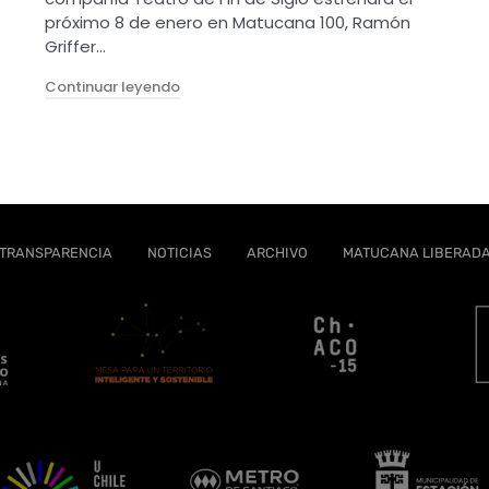
próximo 8 de enero en Matucana 100, Ramón
Griffer…
"Chile Bi-200"
Continuar leyendo
TRANSPARENCIA
NOTICIAS
ARCHIVO
MATUCANA LIBERAD