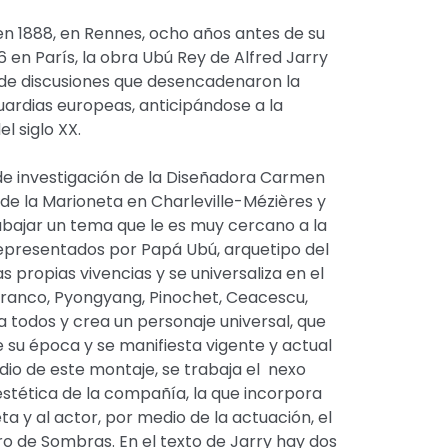
n 1888, en Rennes, ocho años antes de su
 en París, la obra Ubú Rey de Alfred Jarry
e de discusiones que desencadenaron la
guardias europeas, anticipándose a la
l siglo XX.
de investigación de la Diseñadora Carmen
 de la Marioneta en Charleville-Mézières y
rabajar un tema que le es muy cercano a la
epresentados por Papá Ubú, arquetipo del
s propias vivencias y se universaliza en el
Franco, Pyongyang, Pinochet, Ceacescu,
 a todos y crea un personaje universal, que
e su época y se manifiesta vigente y actual
dio de este montaje, se trabaja el nexo
 estética de la compañía, la que incorpora
ta y al actor, por medio de la actuación, el
ro de Sombras. En el texto de Jarry hay dos