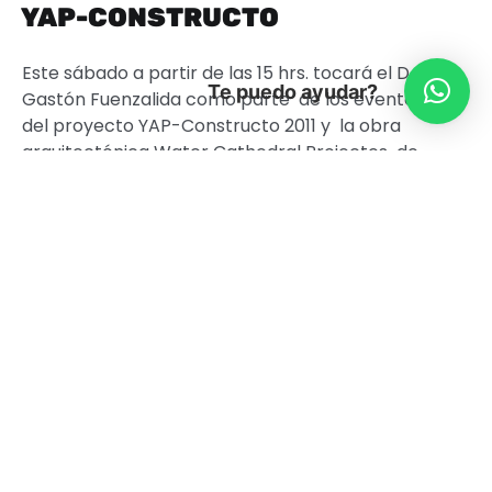
YAP-CONSTRUCTO
Este sábado a partir de las 15 hrs. tocará el DJ
Te puedo ayudar?
Gastón Fuenzalida como parte de los eventos
del proyecto YAP-Constructo 2011 y la obra
arquitectónica Water Cathedral Projectes de
la oficina GUN conformada por los arquitectos
Jorge Godoy y Lene Nettelbeck.