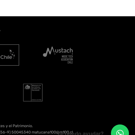
A
es y el Patrimonio.
e. (56-9) 50045340 matucana100@m100.cl
Te puedo ayudar?