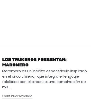
LOS TRUKEROS PRESENTAN:
MAROMERO
Maromero es un inédito espectáculo inspirado
en el circo chileno, que integra el lenguaje
folclórico con el circense; una combinación de
mú…
"Los Trukeros presentan: Maromero"
Continuar leyendo