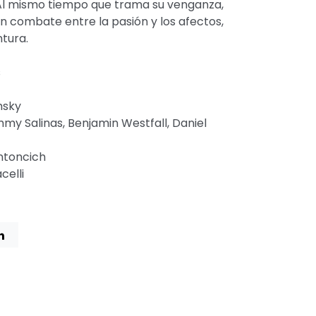
Al mismo tiempo que trama su venganza,
Un combate entre la pasión y los afectos,
ntura.
s
msky
my Salinas, Benjamin Westfall, Daniel
ntoncich
celli