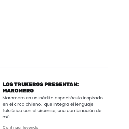
LOS TRUKEROS PRESENTAN:
MAROMERO
Maromero es un inédito espectáculo inspirado
en el circo chileno, que integra el lenguaje
folclórico con el circense; una combinación de
mú…
"Los Trukeros presentan: Maromero"
Continuar leyendo