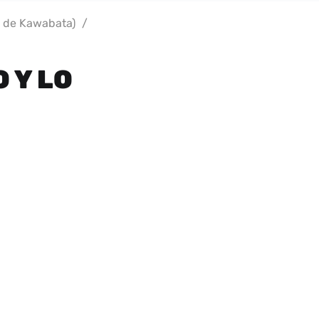
te de Kawabata)
/
 Y LO