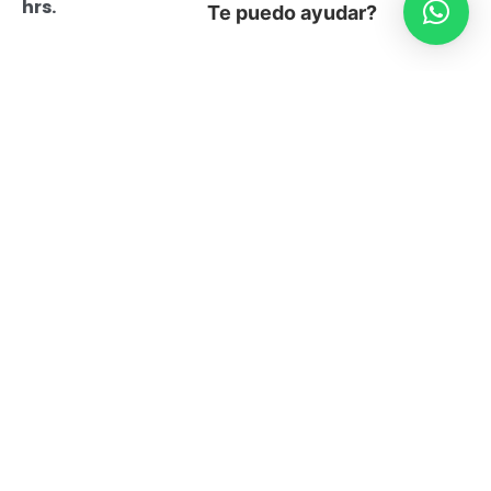
hrs.
Te puedo ayudar?
La exposición reúne alrededor de 100 obras
del autor: desde dibujos, publicaciones y
proyectos, hasta esculturas y videos. La
“Retrospectiva” sella una de las principales
producciones realizadas en nuestro
contexto, exponiendo un relato visual de
más de cinco décadas de uno de los más
grandes referentes nacionales.
El Centro Cultural Matucana 100 y su Área de
Artes Visuales cierran el 2012 con una de sus
mayores producciones en envergadura y
relevancia: “RETROSPECTIVA JUAN PABLO