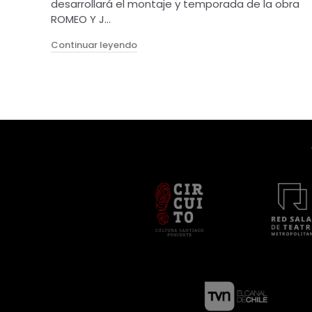
desarrollará el montaje y temporada de la obra
ROMEO Y J…
"AUDICIÓN ABIERTA PARA ACTORES Y A
Continuar leyendo