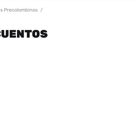
os Precolombinos
/
 CUENTOS