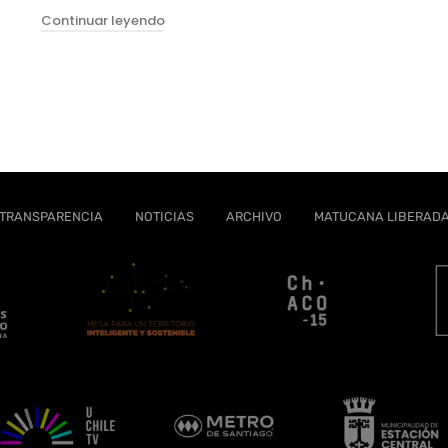
"ÚLTIMA TEMPORADA: Reventando la Pelota
Continuar leyendo
CTRICES – ROMEO Y JULIETA EN M100"
TRANSPARENCIA
NOTICIAS
ARCHIVO
MATUCANA LIBERAD