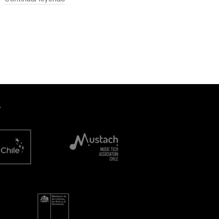
 – Una banda de bufones"
A