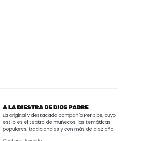
A LA DIESTRA DE DIOS PADRE
La original y destacada compañía Periplos, cuyo
estilo es el teatro de muñecos, las temáticas
populares, tradicionales y con más de diez año…
"A la Diestra de Dios Padre"
Continuar leyendo