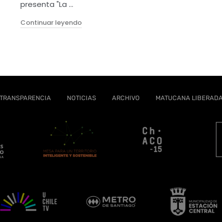
presenta "La …
eatro Banda"
"LA ARAUCANA de Tryo Teatro Banda"
Continuar leyendo
TRANSPARENCIA
NOTICIAS
ARCHIVO
MATUCANA LIBERAD