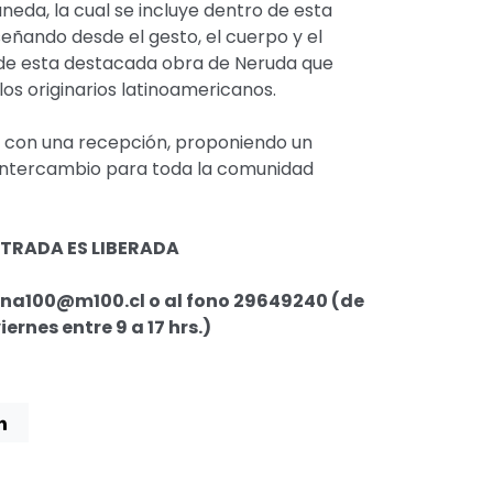
neda, la cual se incluye dentro de esta
ñando desde el gesto, el cuerpo y el
de esta destacada obra de Neruda que
blos originarios latinoamericanos.
á con una recepción, proponiendo un
intercambio para toda la comunidad
NTRADA ES LIBERADA
ana100@m100.cl o al fono 29649240 (de
iernes entre 9 a 17 hrs.)