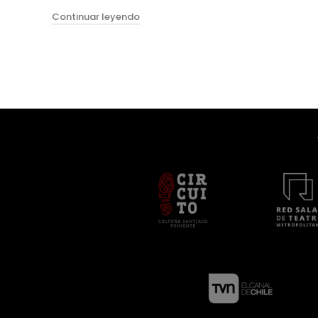
"KAY KAY Y XENG XENG VILU de Tryo T
Continuar leyendo