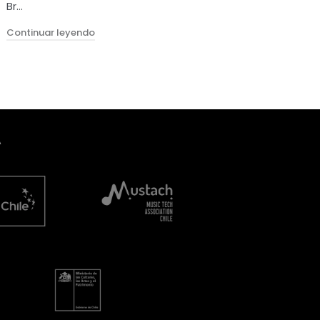
Br…
"Adaptación de “Antígona” en Matucana 100"
Continuar leyendo
A