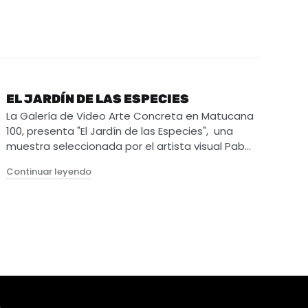
EL JARDÍN DE LAS ESPECIES
La Galería de Video Arte Concreta en Matucana
100, presenta "El Jardín de las Especies", una
muestra seleccionada por el artista visual Pab…
"El Jardín de las Especies"
Continuar leyendo
Patrimonio"
A