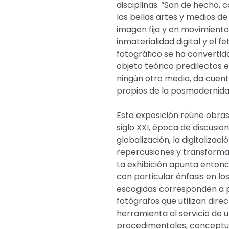
disciplinas. “Son de hecho, 
las bellas artes y medios de
imagen fija y en movimiento 
inmaterialidad digital y el f
fotográfico se ha convertido 
objeto teórico predilectos
ningún otro medio, da cuenta
propios de la posmodernidad
Esta exposición reúne obras
siglo XXI, época de discusion
globalización, la digitalizaci
repercusiones y transformac
La exhibición apunta entonc
con particular énfasis en lo
escogidas corresponden a p
fotógrafos que utilizan dir
herramienta al servicio de u
procedimentales, conceptua