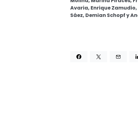
Molina, Marina Piraces, F
Avaria, Enrique Zamudio, 
Sáez, Demian Schopf y An