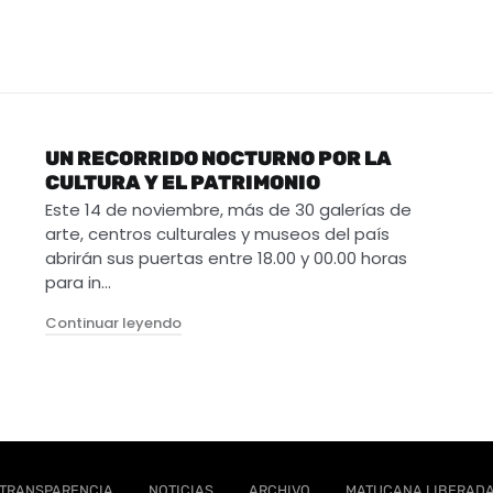
UN RECORRIDO NOCTURNO POR LA
CULTURA Y EL PATRIMONIO
Este 14 de noviembre, más de 30 galerías de
arte, centros culturales y museos del país
abrirán sus puertas entre 18.00 y 00.00 horas
para in…
"Un recorrido nocturno por la Cultura y el 
Continuar leyendo
TRANSPARENCIA
NOTICIAS
ARCHIVO
MATUCANA LIBERAD