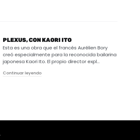
PLEXUS, CON KAORI ITO
Esta es una obra que el francés Aurélien Bory
creó especialmente para la reconocida bailarina
japonesa Kaori Ito. El propio director expl…
"Plexus, con Kaori Ito"
Continuar leyendo
A