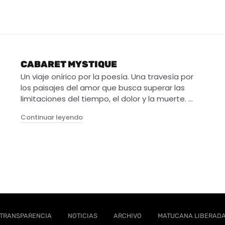
CABARET MYSTIQUE
Un viaje onírico por la poesía. Una travesía por
los paisajes del amor que busca superar las
limitaciones del tiempo, el dolor y la muerte. …
"Cabaret Mystique"
Continuar leyendo
emergencia"
TRANSPARENCIA
NOTICIAS
ARCHIVO
MATUCANA LIBERAD