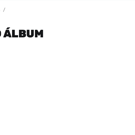
m
/
O ÁLBUM