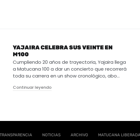
YAJAIRA CELEBRA SUS VEINTE EN
M100
Cumpliendo 20 años de trayectoria, Yajaira llega
a Matucana 100 a dar un concierto que recorrerá
toda su carrera en un show cronológico, abo…
"Yajaira celebra sus veinte en M100"
Continuar leyendo
TRANSPARENCIA
NOTICIAS
ARCHIVO
MATUCANA LIBERAD