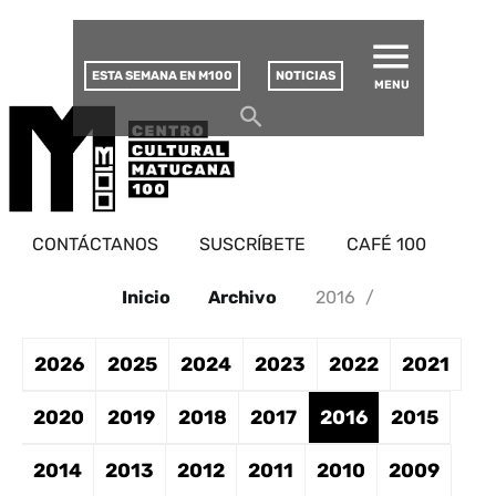
MATUCANA 100 – CENTRO
Saltar
CULTURAL
este
contenido
ESTA SEMANA EN M100
NOTICIAS
MENU
CONTÁCTANOS
SUSCRÍBETE
CAFÉ 100
Inicio
Archivo
2016
/
2026
2025
2024
2023
2022
2021
2020
2019
2018
2017
2016
2015
2014
2013
2012
2011
2010
2009