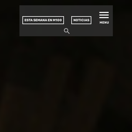
MATUCANA 100 – CENTRO
Saltar
CULTURAL
este
contenido
ESTA SEMANA EN M100
NOTICIAS
MENU