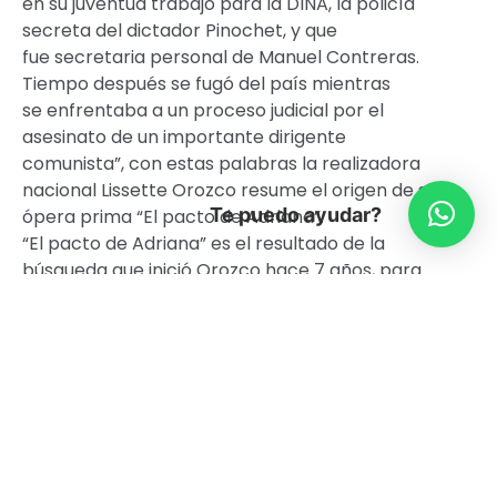
en su juventud trabajó para la DINA, la policía
secreta del dictador Pinochet, y que
fue secretaria personal de Manuel Contreras.
Tiempo después se fugó del país mientras
se enfrentaba a un proceso judicial por el
asesinato de un importante dirigente
comunista”, con estas palabras la realizadora
nacional Lissette Orozco resume el origen de su
Te puedo ayudar?
ópera prima “El pacto de Adriana”.
“El pacto de Adriana” es el resultado de la
búsqueda que inició Orozco hace 7 años, para
aclarar el caso de su tía. Adriana Rivas alega
inocencia y busca demostrarla a través de la
película que rodó con su sobrina, quien no sabe
si creerle o no. La directora intenta resolver las
dudas a través de una investigación que
considera entrevistas a testigos y
conversaciones con sus familiares.
El documental de Orozco fue premiado en el