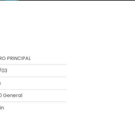
RO PRINCIPAL
/03
s
0 General
in