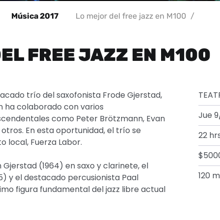
Música 2017
Lo mejor del free jazz en M100
/
EL FREE JAZZ EN M100
acado trío del saxofonista Frode Gjerstad,
TEAT
en ha colaborado con varios
Jue 9
rascendentales como Peter Brötzmann, Evan
otros. En esta oportunidad, el trío se
22 hr
o local, Fuerza Labor.
$500
 Gjerstad (1964) en saxo y clarinete, el
120 m
5) y el destacado percusionista Paal
timo figura fundamental del jazz libre actual