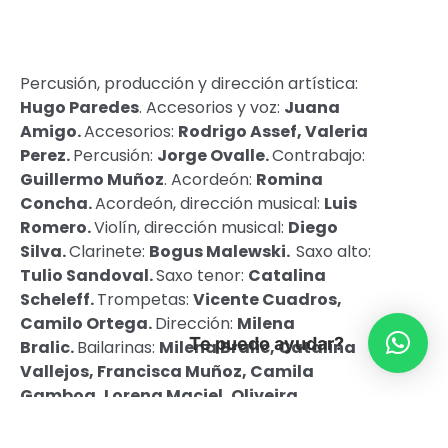
Percusión, producción y dirección artística:
Hugo Paredes
. Accesorios y voz:
Juana
Amigo.
Accesorios:
Rodrigo Assef, Valeria
Perez.
Percusión:
Jorge Ovalle.
Contrabajo:
Guillermo Muñoz
. Acordeón:
Romina
Concha.
Acordeón, dirección musical:
Luis
Romero.
Violín, dirección musical:
Diego
Silva.
Clarinete:
Bogus Malewski.
Saxo alto:
Tulio Sandoval.
Saxo tenor:
Catalina
Scheleff.
Trompetas:
Vicente Cuadros,
Camilo Ortega.
Dirección:
Milena
Te puedo ayudar?
Bralic.
Bailarinas:
Milena Bralic, Catalina
Vallejos, Francisca Muñoz, Camila
Gamboa, Lorena Maciel, Oliveira
Jara.
Sonido y desarrollo técnico:
José Miguel
Cortes.
Visuales:
Cristóbal Montes.