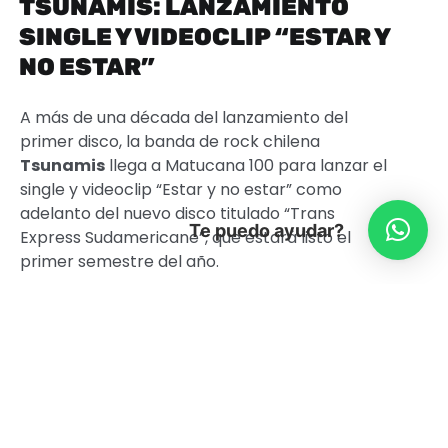
TSUNAMIS: LANZAMIENTO
SINGLE Y VIDEOCLIP “ESTAR Y
NO ESTAR”
A más de una década del lanzamiento del
primer disco, la banda de rock chilena
Tsunamis
llega a Matucana 100 para lanzar el
single y videoclip “Estar y no estar” como
adelanto del nuevo disco titulado “Trans
Te puedo ayudar?
Express Sudamericane”, que estará listo el
primer semestre del año.
Formados a mediados del 2002, la banda
integrada por Andrés Gaete (guitarra y voz),
Francisco Fernández (guitarra), Alejandro
Gatta (batería) y José Domínguez (bajo),