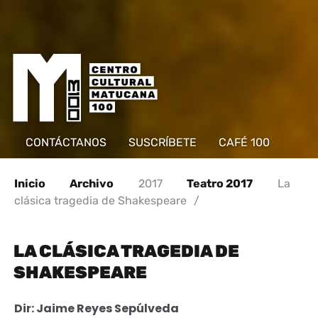
CONTÁCTANOS
SUSCRÍBETE
CAFÉ 100
Inicio
Archivo
2017
Teatro 2017
La
clásica tragedia de Shakespeare
/
LA CLÁSICA TRAGEDIA DE
SHAKESPEARE
Dir: Jaime Reyes Sepúlveda