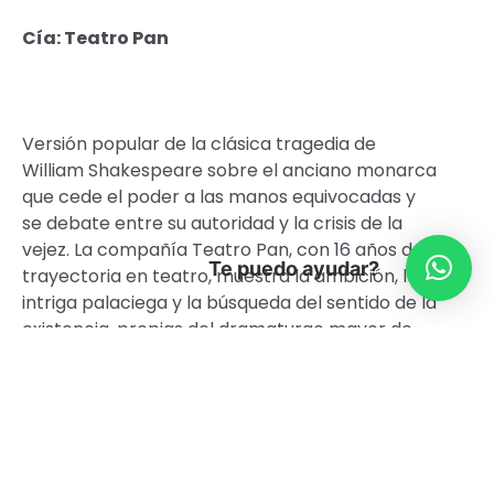
Cía: Teatro Pan
Versión popular de la clásica tragedia de
William Shakespeare sobre el anciano monarca
que cede el poder a las manos equivocadas y
se debate entre su autoridad y la crisis de la
vejez. La compañía Teatro Pan, con 16 años de
Te puedo ayudar?
trayectoria en teatro, muestra la ambición, la
intriga palaciega y la búsqueda del sentido de la
existencia, propias del dramaturgo mayor de
las letras inglesas, claro que sirviéndose de
indumentarias tradicionales de oriente, y de
formas propias de su arte escénico, mezclando
actuación, danza y música en escena.