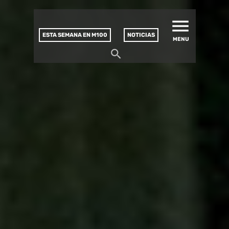
MATUCANA 100 – CENTRO
Saltar
CULTURAL
este
contenido
ESTA SEMANA EN M100
NOTICIAS
MENU