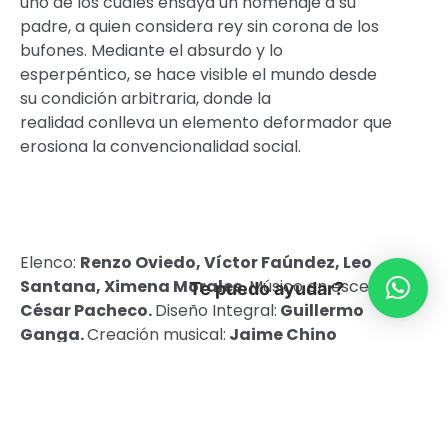
uno de los cuales ensaya un homenaje a su
padre, a quien considera rey sin corona de los
bufones. Mediante el absurdo y lo
esperpéntico, se hace visible el mundo desde
su condición arbitraria, donde la
realidad conlleva un elemento deformador que
erosiona la convencionalidad social.
Elenco:
Renzo Oviedo, Víctor Faúndez, Leo
Santana, Ximena Morales.
Músico en escena:
Te puedo ayudar?
César Pacheco.
Diseño Integral:
Guillermo
Ganga.
Creación musical:
Jaime Chino
Vásquez.
Asesoría en canto:
José
Quilapi.
Asesoría coreográfica:
Hiranio
Chávez.
Técnica:
Leni Hidalgo.
Producción:
Ximena Morales.