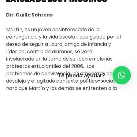
Dir: Guille Söhrens
Martín, es un joven desinteresado de la
contingencia y la vida escolar,
que
guiado por el
deseo de seguir a Laura, amiga de infancia y
líder del centro de alumnos, se verá
involucrado en la toma de su liceo en plenas
protestas estudiantiles del 2006. Los
problemas de convivencia, las amenazas de
Te puedo ayudar?
desalojo y el agitado contexto político-social,
hará que Martín y los demás se enfrenten a la
adultez, a la propia identidad, y a las
expectativas sobre el futuro.
La cinta, protagonizada por la actriz mapuche
Rallen Montenegro y el comediante
y
youtuber
Lucas Espinoza, además cuenta con