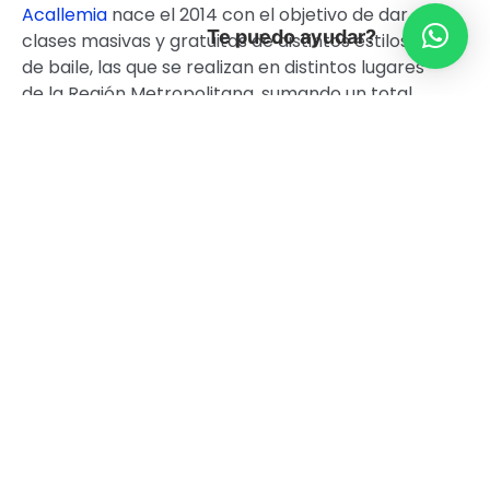
Acallemia
nace el 2014 con el objetivo de dar
Te puedo ayudar?
clases masivas y gratuitas de distintos estilos
de baile, las que se realizan en distintos lugares
de la Región Metropolitana, sumando un total
de 150 clases hasta la fecha.
Sábado 28/04
12:00 hrs. Dancehall / Editazz DHQ
13:00 hrs. Locking / Soulprendente
14:00 hrs. Moderno / Karina Rojas
15:00 hrs. Breaking / BBOY Tito
16:00 hrs. Rap (HHD) / Danilo Palavecino