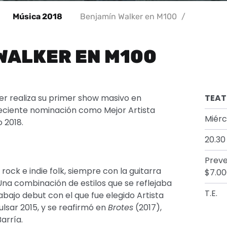
Música 2018
Benjamín Walker en M100
/
WALKER EN M100
er realiza su primer show masivo en
TEAT
reciente nominación como Mejor Artista
Miérc
 2018.
20.30 
Preve
 rock e indie folk, siempre con la guitarra
$7.00
Una combinación de estilos que se reflejaba
T.E.
abajo debut con el que fue elegido Artista
ulsar 2015, y se reafirmó en
Brotes
(2017),
arría.